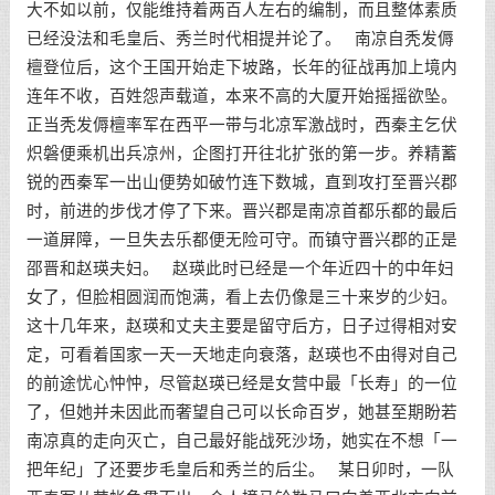
大不如以前，仅能维持着两百人左右的编制，而且整体素质
已经没法和毛皇后、秀兰时代相提并论了。 南凉自秃发傉
檀登位后，这个王国开始走下坡路，长年的征战再加上境内
连年不收，百姓怨声载道，本来不高的大厦开始摇摇欲坠。
正当秃发傉檀率军在西平一带与北凉军激战时，西秦主乞伏
炽磐便乘机出兵凉州，企图打开往北扩张的第一步。养精蓄
锐的西秦军一出山便势如破竹连下数城，直到攻打至晋兴郡
时，前进的步伐才停了下来。晋兴郡是南凉首都乐都的最后
一道屏障，一旦失去乐都便无险可守。而镇守晋兴郡的正是
邵晋和赵瑛夫妇。 赵瑛此时已经是一个年近四十的中年妇
女了，但脸相圆润而饱满，看上去仍像是三十来岁的少妇。
这十几年来，赵瑛和丈夫主要是留守后方，日子过得相对安
定，可看着国家一天一天地走向衰落，赵瑛也不由得对自己
的前途忧心忡忡，尽管赵瑛已经是女营中最「长寿」的一位
了，但她并未因此而奢望自己可以长命百岁，她甚至期盼若
南凉真的走向灭亡，自己最好能战死沙场，她实在不想「一
把年纪」了还要步毛皇后和秀兰的后尘。 某日卯时，一队