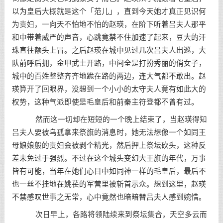
以为皇后大概就是这个「范儿」，直到今天她才真正见识何
为贵妇，一向天不怕地不怕的赵瑛，在阶下听着吕夫人那平
和中带着威严的声音，心跳竟禁不住加速了起来，豆大的汗
珠直往额头上冒。之后赵瑛在城中见过几次吕夫人出巡，大
队前呼后拥，金甲武士开路，中间全是打扮秀丽的俏女子，
城中的百姓整整齐齐地跪在路的两边，连大气都不敢出。赵
瑛算开了回眼界，没想到一个小小的太守夫人竟有如此大的
权势，这种气派即使是毛皇后和前秦主符登都不曾有过。
然而这一切却在短短的一个晚上结束了，当赵瑛得知
吕夫人要被乌孤拿来祭旗的消息时，她无法想像一个如同王
母娘娘般的贵妇会被剥个精光，然后押上祭坛砍头，这种反
差未免过于强烈。不过在这个城头变幻大王旗的年代，万事
皆有可能，当年在她们心目中如同神一样的毛皇后，最后不
也一丝不挂地在姚苌的军营里被斩首示众。想到这里，赵瑛
不禁感叹世事之无常，心中竟然也暗暗替吕夫人感到婉惜。
次日早上，各路将领陆续来到祭坛集合，天空多云而