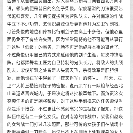
西秦军从营帐鱼贯而出，众人摘马铃勒马口向着西北方向前
进，领头的便是昔日的名刽子柴俊。柴俊精湛的刀法很受乞
伏乾归喜爱，几年后便提拔其为营队队长，在对南凉的作战
中立下不少功劳，乞伏炽磐登位后更将他升为左卫军副将。
尽管柴俊的地位和俸禄比行刑刽子要高上十多倍，但他心里
面仍免不了有些许失落，因为堂堂副将的他不可能再从事行
刑这种「低级」的事务，刑场不再是他施展本事的舞台了。
不过柴俊仍用自己的方式来延续他的刽子生涯，每次冲锋陷
阵，他都挥舞着工匠为自己特制的鬼头长刀，将敌人的头颅
削去，柴俊所到之处皆是人头满天飞，杀得敌军是肝胆俱
寒，而他也在军中得到了「夜叉将军」的称号。 前天，左
卫军大将丘楷接到探子的密报，说南凉军有一队粮草经西北
山道运返晋兴城内，于是决定将这批粮草截下。而负责这次
突袭任务的正是副将柴俊，对于这种手到擒来的任务柴俊当
然是乐于接受，不过更让他感到高兴的是据探子报知，押送
队伍中还有二十多名女兵。在对南凉的作战中，柴俊和赵瑛
的女营战士们打过几次照面，那些可怜的女孩子们在战场中
都惨被柴俊一刀断头，虽说比不上在刑场上处斩裸身的女人