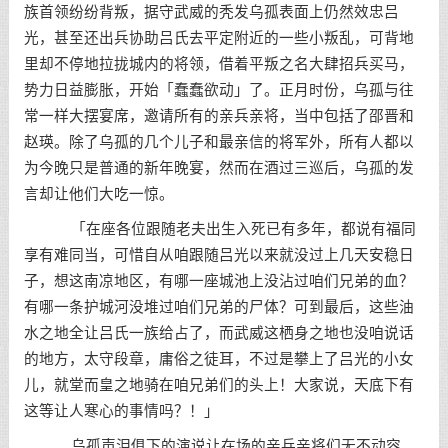
族首领纷纷背叛，据守武威的秃发乌孤表面上仍然效忠吕
光，甚至还出兵协助吕氏去平定附近的一些小叛乱，可背地
里却不停地拉拢城内的将领，借着平叛之名大肆招兵买马，
势力日益膨胀，开始「蠢蠢欲动」了。正月时份，乌孤与往
常一样大摆宴席，邀请所有的亲兵亲将，当中包括了邵晋和
赵瑛。除了乌孤的几个儿子和最亲信的将军外，所有人都以
为今晚只是普通的新年晚宴，然而在酒过三巡后，乌孤的发
言却让他们大吃一惊。
「在座各位跟随老夫出生入死已有多年，都说有福同
享有难同当，可惜自从咱跟随吕光以来就没过上几天安稳日
子，想这南凉地区，有哪一座城池上没沾过咱们兄弟的血？
有哪一条护城河没堆过咱们兄弟的尸体？可到最后，这些油
水之地全让吕氏一族给占了，而武威这栖身之地也没咱说话
的地方，太守段章，庸俗之徒耳，不过是攀上了吕光的小女
儿，就堂而皇之地骑在咱兄弟们的头上！大家说，天底下有
这等让人寒心的事情吗？！」
乌孤声泪俱下的演说让在场的亲兵亲将们无不动容，