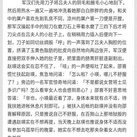
军汉们先用刀子将吕夫人的阴毛和腋毛小心地刮下，
然后用热水一遍又一遍地冲洗着她那白白胖胖的肉身。和关
中的屠户喜欢先割乳房不同，凉州的屠户第一刀便是开膛，
那军汉操起手中的短刀在磨刀石上带着水磨了三四下后才将
刀尖点在吕夫人的小肚子上，在稍稍用力插入后便向下一
划，刀子如同切丝绸般「呼」的一声落到了吕夫人胸腔的位
置，挤满了玉黄色脂肪的肚皮向自然地向两边张开，军汉便
直接把双手伸入她的肚子里，把里面的肠胃肝脏逐副割出。
赵瑛这会实在忍不住了，「哇」的一声便呕吐了起来，邵晋
慌忙扶起赵瑛，焦急地问道：「怎么啦？小瑛，哪儿不舒服
了？」旁边的一名军官惊奇地问道：「不是都说女营将士见
多识广吗？怎么看宰女人也会感到恶心？」邵晋不好意思地
答道：「非也，小瑛最近着了凉，身体本来就有点不适，待
我扶她进帐休息片刻即可。」被扶入后帐的赵瑛并没有向邵
晋解释原因，只是推说自己不舒服，在百狍山上那地狱般的
遭遇赵瑛实在不想再提，当天晚上赵瑛也推说身体不适而没
有参加乌孤举行的晚宴，她实在不想去吃那夹杂着女人肉的