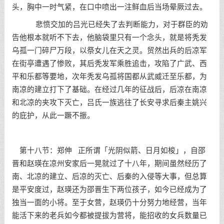
头，胸中一时气紧，在口中喷出一注鲜血后当场晕厥过去。
悲愤交加的吕光已经失了去判断能力，对于群臣的劝
告他根本就听不下去，他脑袋里只有一个念头，就是将秃发
乌孤一门碎尸万段，以祭女儿在天之灵。贸然出兵的后凉军
在街亭遭遇了惨败，其后秃发军乘胜追击，攻陷了广武、西
平和乐都等要地，次年秃发乌孤将国都从武威迁至乐都，为
南凉的建立打下了基础。在经过几年的征战后，后凉在南凉
和北凉的夹攻下灭亡，吕氏一族逃往了长安寻求后秦主姚兴
的庇护，从此一蹶不振。
第十八节：郑伸 正所谓「光阴似箭、日月如梭」，自邵
晋和赵瑛在凉州安家后一晃就过了十八年，期间虽然经历了
南、北凉的建立、后凉的灭亡、后秦的入侵等大事，但总算
是平安度过，赵瑛还为邵晋生下两位孩子，如今已经成为了
独当一面的小将。至于女营，赵瑛仍十分努力地经营，当年
能活下来的老兵如今都被提拔为营将，能招收的女兵数量已