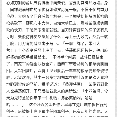
心如刀割的薛凤气得挺枪冲向柴俊，誓要将其碎尸万段。身
上同样溅满鲜血的柴俊有如修罗厉鬼一般，不慌不忙的举刀
迎战，大约五个回合后觑准机会，一个横劈便把薛凤长枪的
枪头砍下，薛凤心中大惊，自知大势已去，看着柴俊顺势回
砍的长刀，干脆闭眼引颈就戮。当刀锋离薛凤的脖子还有几
寸时，柴俊仿佛突然想起了什么，马上松力收刀，然后一转
手腕，用刀背将薛凤击于马下。「来啊！绑了，带回大
营！」士卒得令后马上冲了上去，将薛凤死死按住，抽出麻
绳将她的双手反绑起来。 不消半个时辰，战斗已经结束
了，南凉军的辎重队被全歼，西秦军带着劫到的粮草奏凯而
回。大军回营后，众将士见到队后一车车的粮草便知柴俊得
胜，尽皆欢呼，其中一名身穿粗布军衣的壮汉更是欢天喜地
地跑到柴俊的马前，拱手说道：「恭迎将军！」柴俊看到此
人也笑逐颜开，下马后拍着此人的肩膀说：「小老弟啊，今
天为兄特意给你带来一件礼物，务必笑纳啊，哈哈
哈……！」 这个壮汉名叫郑伸，早年在苑川城中担任行刑
刽子，后被提上左卫军中任随军刽子，已有两年的光景。大