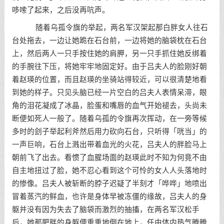
哆嗦了起来，之后没再吭声。
随着乌孤令旗的举起，两名军汉架起那白胖女人往石
台处拖去，一边让她跪在石台前，一边将她的脑袋枕在石台
上，然后两人一只手按住她的肩胛，另一只手抓住她反绑着
的手腕往下压，将她牢牢地固定好。由于吕夫人的脸刚好朝
着赵瑛的位置，而且赵瑛的坐骑站得较近，可以很清楚地看
到她的样子。只见头脑已经一片空白的吕夫人表情呆滞，眼
角的泪花凝成了冰晶，脸蛋和嘴唇的血气开始褪去，头尚未
断便如死人一般了。随着乌孤的令旗再次挥动，在一旁等候
多时的刽子举起利斧然后用力砍向石台，只听得「咣当」的
一声巨响，石台上溅出带着血光的火花，吕夫人的胖脸马上
朝前飞了出去。看惯了血腥场面的赵瑛此时不知为何竟不由
自主地扭过了脸，她不忍心看到这个可怜的女人人头落地时
的惨像。吕夫人被斩断的脖子迟疑了半刻才「哗哗」地喷出
冒着蒸汽的鲜血，也许是身体早被冻僵的缘故，吕夫人的身
躯并没有因为失去了脑袋而激烈的抽搐，在两名军汉松手
后，她那肥胖的身躯便重重地倒在地上，任由体内热气腾腾