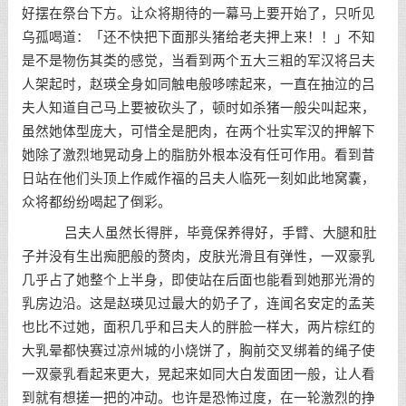
好摆在祭台下方。让众将期待的一幕马上要开始了，只听见
乌孤喝道：「还不快把下面那头猪给老夫押上来！！」不知
是不是物伤其类的感觉，当看到两个五大三粗的军汉将吕夫
人架起时，赵瑛全身如同触电般哆嗦起来，一直在抽泣的吕
夫人知道自己马上要被砍头了，顿时如杀猪一般尖叫起来，
虽然她体型庞大，可惜全是肥肉，在两个壮实军汉的押解下
她除了激烈地晃动身上的脂肪外根本没有任可作用。看到昔
日站在他们头顶上作威作福的吕夫人临死一刻如此地窝囊，
众将都纷纷喝起了倒彩。
吕夫人虽然长得胖，毕竟保养得好，手臂、大腿和肚
子并没有生出痴肥般的赘肉，皮肤光滑且有弹性，一双豪乳
几乎占了她整个上半身，即使站在后面也能看到她那光滑的
乳房边沿。这是赵瑛见过最大的奶子了，连闻名安定的孟芙
也比不过她，面积几乎和吕夫人的胖脸一样大，两片棕红的
大乳晕都快赛过凉州城的小烧饼了，胸前交叉绑着的绳子使
一双豪乳看起来更大，晃起来如同大白发面团一般，让人看
到就有想搓一把的冲动。也许是恐怖过度，在一轮激烈的挣