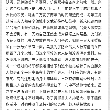
阴沉，还伴随着阵阵寒风，仿佛死神准备前来勾魂一般。兴
建这个祭坛的正是吕夫人自己，几年前她入主武威时招募了
大批的农民，耗金千万花了两年的时间建造而成，每年正月
过后吕夫人都会率领城中文武前往祭坛祭神，祈求风调雨顺
和吕氏江山坚如磐石。世事就是如此之讽刺，吕夫人做梦都
不会想到，有一天她自己居然会成为祭坛上的祭品。此刻被
五花大绑的吕夫人被放在白玉大门旁边，如同一只大闸蟹般
跪在一张破烂草席上面，乌孤为了防止吕夫人被凉僵而在四
周置了几个火堆，但这个可怜的女人依然冷得浑身发抖。头
发凌乱不堪的吕夫人低着头抽泣着，没人能看到她的样子，
每一个经过的将领都很难相信眼前这个被扎成粽子的白胖女
人就是那个平日高高在上的太守夫人。他们有的叹息、有的
嘲笑、有的还朝她的身上啐唾沫，当赵瑛骑着马经过时，看
到吕夫人白皙的皮肤都冻得发红了，心中不禁怜惜起来。虽
然平日总听到乌孤手下将领说吕夫人如何专横如何霸道，但
赵瑛认识她才不过两年，除了觉得吕夫人排场大、手下狐假
虎威外，对她并没什么特别的厌恶感。赵瑛稍稍犹豫了一