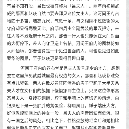
有吕不知有段，吕氏也被尊称为「吕夫人」。两年前初到武
威的邵晋和赵瑛自然也要去拜见这位女主人，这河间王府占
地四十多亩，墙高九尺，气派十足，与之相隔不过数街的太
守府却显得寒酸无比。府邸四周由全副武装的军汉把守，来
往人等不敢近府十尺之内，邵晋一行人也只能远在大门对面
的大街停下，差人向守卫送上名帖。河间王府内的园林仿如
人间仙境，邵晋也算是一个见过世面的人，可也没见过如此
奢华的园景，至于赵瑛更是看得目瞪口呆。
河间王府内的养心堂是吕夫人发号施令的地方，想到
要在这里拜见武威城里最有权势的女人，邵晋和赵瑛都难免
有点儿紧张。两人在散发着阵阵清香的房子里跪了大半天吕
夫人才在女仆们的簇拥下慢慢挪到主位上。只见这位体形富
态吕夫人一身绫罗绸缎，脖子和手腕上的首饰光彩熠熠，白
银凤冠下是一张胖胖的鹅蛋脸，柳眉凤目，样子端庄大方，
好似敦煌壁画上的神女一般。吕夫人的声音圆润而低沉，很
有一国之后的风范。相比之下，性格豪放的毛皇后和她相比
倒像是街头卖艺的武家女子而已。赵瑛从小就跟着毛皇后，