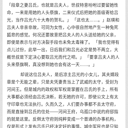
「段章之妻吕氏，也就是吕夫人，世叔特意吩咐过要留她性
命，一来是用她的人头祭旗，二来仪式后把她的首级寄给吕
光，当作吕光六十大寿的贺礼。」 「这也太……。」赵瑛和
吕夫人非亲非故，可同为女性，心中很自然地产生一种兔死
狐悲的感觉。何况还要故意把吕夫人的人头送给她的父亲，
即使是表示与对方决裂手段也未免太毒辣了。 「我也觉得有
点儿过份，此举一出，日后我们和吕光必定是势不两立，大
概世叔是下定决心要取吕光而代之吧。」 「要拿吕夫人的人
头来祭旗啊，真没想到她也会有这一天……。」
却说这位吕夫人，是后凉主吕光的小女儿，其夫婿段
章是个无能之辈，只是夫凭妻贵当上了武威的太守，受封为
河间王。但是城内的政权和军权是掌握在吕氏的手上，所有
大事都必须经由吕氏决断，若无她的许可，即使公文上有太
守印章也无法执行。久而久之，人们要办事都不去太守府，
而是直接到吕氏的住处——河间王府，乌孤口中说的府邸指
的就是这里。反倒太守府则纯粹变成一个普通的办事机构，
仅是形式上发布吕氏已经决定好的事情。城中军民也是只知