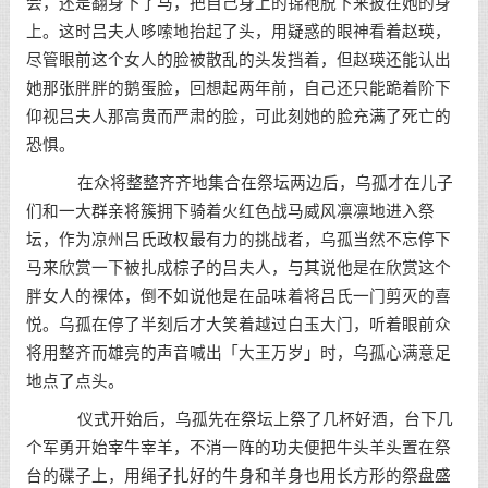
会，还是翻身下了马，把自己身上的锦袍脱下来披在她的身
上。这时吕夫人哆嗦地抬起了头，用疑惑的眼神看着赵瑛，
尽管眼前这个女人的脸被散乱的头发挡着，但赵瑛还能认出
她那张胖胖的鹅蛋脸，回想起两年前，自己还只能跪着阶下
仰视吕夫人那高贵而严肃的脸，可此刻她的脸充满了死亡的
恐惧。
在众将整整齐齐地集合在祭坛两边后，乌孤才在儿子
们和一大群亲将簇拥下骑着火红色战马威风凛凛地进入祭
坛，作为凉州吕氏政权最有力的挑战者，乌孤当然不忘停下
马来欣赏一下被扎成棕子的吕夫人，与其说他是在欣赏这个
胖女人的裸体，倒不如说他是在品味着将吕氏一门剪灭的喜
悦。乌孤在停了半刻后才大笑着越过白玉大门，听着眼前众
将用整齐而雄亮的声音喊出「大王万岁」时，乌孤心满意足
地点了点头。
仪式开始后，乌孤先在祭坛上祭了几杯好酒，台下几
个军勇开始宰牛宰羊，不消一阵的功夫便把牛头羊头置在祭
台的碟子上，用绳子扎好的牛身和羊身也用长方形的祭盘盛