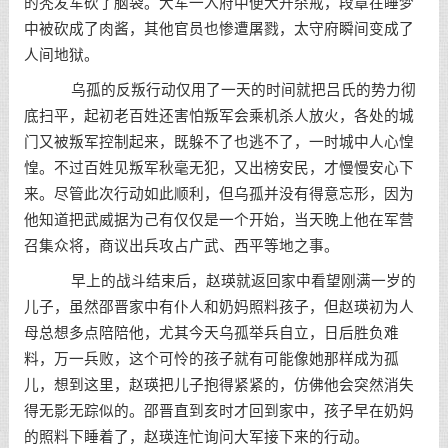
的秃发军砍了脑袋。大军一入府中便大开杀戒，段章在睡梦
中被砍成了肉酱，其他官员也惨遭屠戮，太守府瞬间变成了
人间地狱。
乌孤的反叛行动仅用了一天的时间就把吕氏的势力彻
底扫平，起初老百姓还害怕叛军会乘机杀人放火，各处的城
门又被叛军控制起来，既躲不了也逃不了，一时城中人心惶
惶。不过百姓见叛军秋毫无犯，又出榜安民，才慢慢安心下
来。尽管此次行动如此顺利，但乌孤并没有得意忘形，因为
他知道把武威据为己有仅仅是一个开始，当天晚上他在军营
召集众将，商议出兵攻占广武、西平等地之事。
早上的战斗结束后，赵瑛就返回家中看望刚满一岁的
儿子，虽然邵晋家中有仆人和奶妈照料孩子，但赵瑛初为人
母总想多点陪陪他，尤其今天乌孤举兵自立，日后胜负难
料，万一兵败，这个可怜的孩子就有可能像她那样成为孤
儿，想到这里，赵瑛把儿子抱得紧紧的，仿佛他会突然消失
得无影无踪似的。邵晋直到亥时才回到家中，孩子早在奶妈
的照料下睡着了，赵瑛连忙询问大军接下来的行动。