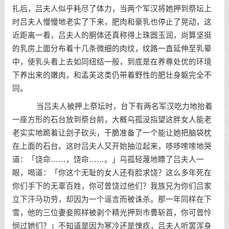
扎后，吕夫人似乎耗尽了体力，当两个军汉将她押到祭坛上
时吕夫人慢慢地老实了下来，肥肉和豪乳也停止了晃动，这
近距离一看，吕夫人的胴体还真称得上珠圆玉润，尚算坚挺
的乳房上面分布着十几条微细的肉纹，纹路一直延伸至乳晕
中，使乳头看上去如同纽结一般，到底是在养尊处优的环境
下养出来的嫩肉，和孟芙这类仍带着野性的肥壮身躯完全不
同。
当吕夫人被押上祭坛时，台下有两名军汉吃力地抬着
一座方形的石台放到祭台前，大概乌孤没指望这胖女人能老
老实实地跪着让刽子砍头，干脆准备了一个能让她把脑袋枕
在上面的石台。这时吕夫人又开始抽泣起来，哆哆嗦嗦地哭
道：「饶命……，饶命……。」乌孤轻蔑地瞟了吕夫人一
眼，喝道：「你这个无耻的女人还有脸求饶？这么多年死在
你们手下的无辜百姓，你可曾饶过他们？我族兄为你们吕家
立下汗马功劳，却因为一个谣言而被诛杀。那一年同样在下
雪，他的三位妻妾照样被剥个精光押到市曹斩首，你可曾怜
悯过她们？」不知道是因为寒冷还是愧疚，吕夫人听罢浑身