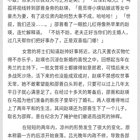
不敢，但求为世叔效犬马之劳足矣。」 「贤侄好眼光。」乌
孤将视线转到邵晋身旁的赵瑛，「竟觅得小瑛姑娘这等女中
豪杰为妻，有了这位贤内助何愁大事不成，哈哈哈！」 「世
叔，我们还没……。」邵晋看了一眼脸儿红得像熟苹果的赵
瑛，连忙解释道。 「不妨不妨，老夫正好当你们的主婚人，
过几天帮你们把好事办了，正是双喜临门哪！」
女营的将士们知道赵帅好事将近，这几天置衣买物忙
得不亦乐乎，赵瑛也沉浸在新婚的喜悦之中，回想起当年在
秀兰的主持下，一批女营将士都嫁得如意郎君，可惜后来大
多战死沙场，活下来的也没能成双成对，赵瑛不禁感叹世事
无常，她不敢奢望能和邵晋白头到老，只要可以过上几年太
平日子就心满意足了。在经过十多天的筹备后，邵晋和赵瑛
在乌孤为他们准备的新房子里举行了婚礼，两人很难得地过
上了两年平和的生活，其间赵瑛还为邵晋生下了一个儿子，
取名为邵辉，意在纪念为了掩护他们撤退而战死的钟辉。
在短短的两年内，凉州的形势发生了很大的变化，原
本称霸一方的后凉开始衰落，吕光晚年内政不修，导致各部