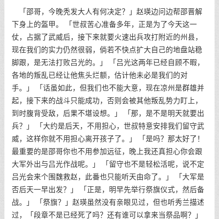
「邵哥，今晚秃发大人有何决定？」赵瑛边问边帮邵晋解
下身上的盔甲。 「世叔苦心准备多年，正是为了今天这一
仗，占据了武威后，接下来就要火速出兵攻打附近的州县，
现在我们的实力仍然很弱，倘若不快点扩大自己的地盘站稳
脚跟，是无法打败吕光的。」 「吕光这两年已经自顾不暇，
各地的叛乱已经让他焦头烂额，估计他未必是我们的对
手。」 「话虽如此，但我们也不能大意，现在凉州是群雄并
起，接下来的战斗只能成功，否则会被其他叛乱势力盯上，
到时腹背受敌，后果不堪设想。」 「那，是不是明天就要出
兵？」 「大约是后天，不用担心，世叔特意安排我们留守武
威，这样你就不用担心离开孩子了。」 「是吗？那太好了！
最重要的是邵哥你也不用参加远征，晚上我还真担心你会跟
大军外出与吕光作战呢。」 「留守也不是轻松活呢，说不定
吕光会来个围魏救赵，此番也只能听天由命了。」 「大军是
否后天一早出发？」 「正是，明早先举行祭旗仪式，然后备
战。」 「祭旗？」赵瑛虽然没有亲眼见过，但也听秀兰描述
过，「段章不是已经死了吗？还有谁可以拿来当祭品啊？」