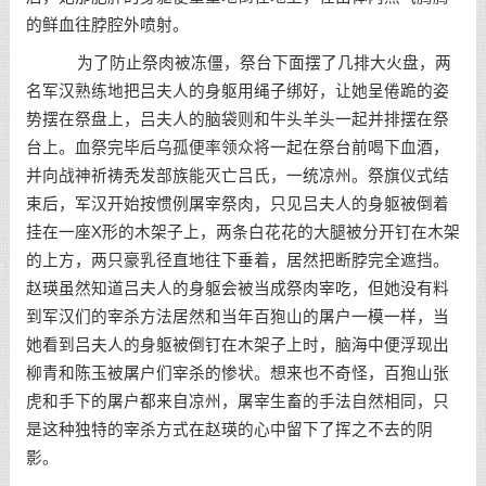
的鲜血往脖腔外喷射。
为了防止祭肉被冻僵，祭台下面摆了几排大火盘，两
名军汉熟练地把吕夫人的身躯用绳子绑好，让她呈倦跪的姿
势摆在祭盘上，吕夫人的脑袋则和牛头羊头一起并排摆在祭
台上。血祭完毕后乌孤便率领众将一起在祭台前喝下血酒，
并向战神祈祷秃发部族能灭亡吕氏，一统凉州。祭旗仪式结
束后，军汉开始按惯例屠宰祭肉，只见吕夫人的身躯被倒着
挂在一座X形的木架子上，两条白花花的大腿被分开钉在木架
的上方，两只豪乳径直地往下垂着，居然把断脖完全遮挡。
赵瑛虽然知道吕夫人的身躯会被当成祭肉宰吃，但她没有料
到军汉们的宰杀方法居然和当年百狍山的屠户一模一样，当
她看到吕夫人的身躯被倒钉在木架子上时，脑海中便浮现出
柳青和陈玉被屠户们宰杀的惨状。想来也不奇怪，百狍山张
虎和手下的屠户都来自凉州，屠宰生畜的手法自然相同，只
是这种独特的宰杀方式在赵瑛的心中留下了挥之不去的阴
影。