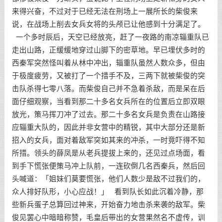
来得兴奋，不过对于已经无法在刑场上一展所长的柴俊来
说，在战场上削去女兵女将的头颅已让他感到十分满足了。
一个多时辰后，天空已经放亮，赶了一夜路的南凉辎重队已
走出山路，正缓缓地穿过山脚下的密草地。早已埋伏多时的
西秦军突然怪叫着从林中冲出，辎重队虽然人数众多，但由
于极度疲劳，又被打了一个措手不及，三两下就被柴俊的突
击队杀得七零八落。而柴俊自己并不急着杀敌，而是呆在后
面仔细观察，当看到那二十多名女兵所在的位置后立即双眼
放光，策马挥刀冲了过去。那二十多名女兵是负责在山路接
应辎重大队的，因此并非女营中的精锐，其中大部分还是新
招入的女兵，面对着敌军突如其来的冲杀，一时竟吓得不知
所措。领头的薛凤是从老兵提拔上来的，还见过点场面，看
到手下慌张便策马冲上队前，一连砍倒几名西秦兵，然后回
头喊道：「姐妹们莫要慌张，他们人数少是敌不过我们的，
众人排好队形，小心应战！」 看到队长如此沉着冷静，那
些新兵蛋子总算回过神来，开始奋力地击杀来袭的敌军。柴
俊见罢心中暗暗称赞，毛皇后带出的女营果然名不虚传，训