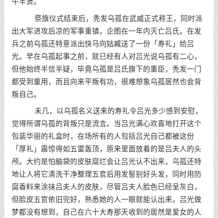
牛羊煲。
祭旗仪式结束后，秃发乌孤在武威正式称王，同时派
出大军进攻后凉的军事重镇，企图在一年内灭亡吕氏。在发
兵之前乌孤还特意派出快马向姑臧送了一份「寿礼」给吕
光。早在乌孤起事之前，就已经有人对吕光说乌孤有二心，
但他始终半信半疑，毕竟乌孤是吕氏旗下的重臣，秃发一门
都受到重用，而且向来平叛有功，很难想象乌孤居然也会背
叛自己。
未几，以乌孤名义送来的寿礼令吕光多少感到安慰，
觉得所谓乌孤的背叛只是流言。当吕光满心欢喜地打开这个
包装华丽的礼盒时，在场所有的人包括吕光自己都被这份
「厚礼」震惊得如五雷轰顶，原来里面放着的是吕夫人的头
颅。大约是怕脑袋的皮肤腐烂会让吕光认不出来，乌孤还特
地让人将它清洗干净整理五官后用发髻别好头发，同时用防
腐香料来涂抹吕夫人的皮肤，尽管吕夫人脸色已经呈灰白，
但脸皮五官依旧完好，熟悉她的人一眼就能认出来。吕光做
梦都没有想到，自己在六十大寿那天收到的居然是爱女的人