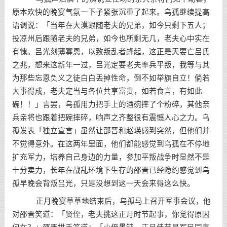
原本欢快的晚宴气氛一下子紧张沉重了起来。乌孤继续提高
语调说：「当年在大漠跟随老夫的兄弟，如今只剩下五人；
投凉州后跟随老夫的兄弟，如今也所剩无几，老夫心中实在
有愧。吕光刻薄寡恩，以致叛乱者蜂起，这正是天要亡吕氏
之兆，想来这新年一过，吕光定要老夫率兵平叛，我等与其
为那些忘恩负义之徒白白丢掉性命，倒不如举旗自立！倘若
大事得成，老夫定当与各位共享富贵，如若食言，有如此
碗！！」言罢，乌孤用力把手上的酒碗摔了个粉碎，其他亲
兵亲将也跟着把碗摔碎，响声之齐整很有震憾人心之力。乌
孤发表「独立宣言」虽然让邵晋和赵瑛感到突然，但他们并
不觉得意外。在这两年里面，他们都能感觉到乌孤在不停地
扩充军力，培养自己身边的力量，参加平叛战争时显然不是
十分卖力，长年在战乱环境下生存的邵晋已经隐约感觉到乌
孤早晚会背叛吕光，只是没想到这一天会来得这么快。
正月晚宴草草地结束后，乌孤马上召开军事会议，他
对邵晋笑道：「贤侄，老夫挑这正月时节起事，你觉得原因