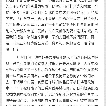
何在？」邵晋拱手答道：「小侄愚钝，正月佳节是军民同喜
的日子，各地守备最为松懈，此时起事可打吕光和段章一个
措手不及，他们绝对料不到我们会在这个时候起兵。」乌孤
笑答：「此乃其一，再过十天是吕光的六十大寿，段章小儿
为了拍老丈人的马屁，早在一个月前就下令附近各州县把搜
刮来的金银财宝送往武威，过几天就作为贺礼送往姑臧。只
要我们把这一笔财宝拿到手，军饷方面就不成问题了。再
者，老夫正好打算给吕光送一份寿礼，保他喜欢，哈哈哈
哈！！」
卯时时份，城中各处喜迎新年的人们渐渐返回家中休
息，段章和显贵们通宵饮酒作乐后已是睡意朦胧，大厅中横
七竖八的倒下了一大片。就在这个时候，养精蓄锐的秃发部
将士从军营鱼贯而出，以迅雷不及掩耳之势向各个城门攻
去，不消半个时辰，负责把守城门的吕氏军被打得落花流
水，一下子被打懵了的士兵纷纷弃械投降。邵晋和赵瑛则跟
随秃发利鹿孤攻向太守府，沉浸在新年喜悦气氛的守军早已
喝得东倒西歪，还没想明白发生什么事情就已经被冲到跟前