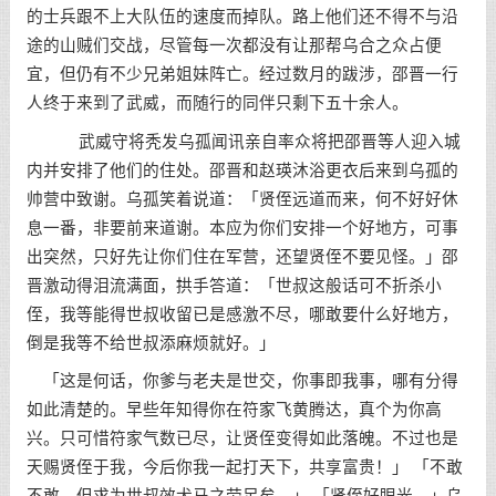
的士兵跟不上大队伍的速度而掉队。路上他们还不得不与沿
途的山贼们交战，尽管每一次都没有让那帮乌合之众占便
宜，但仍有不少兄弟姐妹阵亡。经过数月的跋涉，邵晋一行
人终于来到了武威，而随行的同伴只剩下五十余人。
武威守将秃发乌孤闻讯亲自率众将把邵晋等人迎入城
内并安排了他们的住处。邵晋和赵瑛沐浴更衣后来到乌孤的
帅营中致谢。乌孤笑着说道：「贤侄远道而来，何不好好休
息一番，非要前来道谢。本应为你们安排一个好地方，可事
出突然，只好先让你们住在军营，还望贤侄不要见怪。」邵
晋激动得泪流满面，拱手答道：「世叔这般话可不折杀小
侄，我等能得世叔收留已是感激不尽，哪敢要什么好地方，
倒是我等不给世叔添麻烦就好。」
「这是何话，你爹与老夫是世交，你事即我事，哪有分得
如此清楚的。早些年知得你在符家飞黄腾达，真个为你高
兴。只可惜符家气数已尽，让贤侄变得如此落魄。不过也是
天赐贤侄于我，今后你我一起打天下，共享富贵！」 「不敢