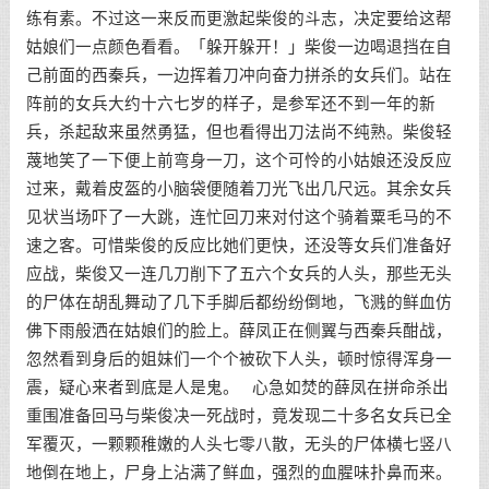
练有素。不过这一来反而更激起柴俊的斗志，决定要给这帮
姑娘们一点颜色看看。「躲开躲开！」柴俊一边喝退挡在自
己前面的西秦兵，一边挥着刀冲向奋力拼杀的女兵们。站在
阵前的女兵大约十六七岁的样子，是参军还不到一年的新
兵，杀起敌来虽然勇猛，但也看得出刀法尚不纯熟。柴俊轻
蔑地笑了一下便上前弯身一刀，这个可怜的小姑娘还没反应
过来，戴着皮盔的小脑袋便随着刀光飞出几尺远。其余女兵
见状当场吓了一大跳，连忙回刀来对付这个骑着粟毛马的不
速之客。可惜柴俊的反应比她们更快，还没等女兵们准备好
应战，柴俊又一连几刀削下了五六个女兵的人头，那些无头
的尸体在胡乱舞动了几下手脚后都纷纷倒地，飞溅的鲜血仿
佛下雨般洒在姑娘们的脸上。薛凤正在侧翼与西秦兵酣战，
忽然看到身后的姐妹们一个个被砍下人头，顿时惊得浑身一
震，疑心来者到底是人是鬼。 心急如焚的薛凤在拼命杀出
重围准备回马与柴俊决一死战时，竟发现二十多名女兵已全
军覆灭，一颗颗稚嫩的人头七零八散，无头的尸体横七竖八
地倒在地上，尸身上沾满了鲜血，强烈的血腥味扑鼻而来。