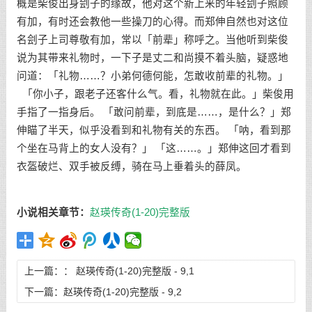
概是柴俊出身刽子的缘故，他对这个新上来的年轻刽子照顾
有加，有时还会教他一些操刀的心得。而郑伸自然也对这位
名刽子上司尊敬有加，常以「前辈」称呼之。当他听到柴俊
说为其带来礼物时，一下子是丈二和尚摸不着头脑，疑惑地
问道：「礼物……？小弟何德何能，怎敢收前辈的礼物。」
「你小子，跟老子还客什么气。看，礼物就在此。」柴俊用
手指了一指身后。 「敢问前辈，到底是……，是什么？」郑
伸瞄了半天，似乎没看到和礼物有关的东西。 「呐，看到那
个坐在马背上的女人没有？」 「这……。」郑伸这回才看到
衣盔破烂、双手被反缚，骑在马上垂着头的薛凤。
小说相关章节：
赵瑛传奇(1-20)完整版
上一篇：：
赵瑛传奇(1-20)完整版 - 9,1
下一篇：
赵瑛传奇(1-20)完整版 - 9,2