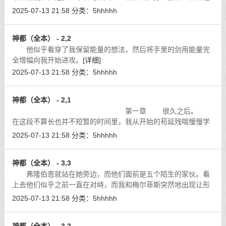
的长袍，将铠甲和装备都藏在下面，让人无法猜测他的等级。
[详
2025-07-13 21:58
分类：
5hhhhh
细]
神都（全本） - 2,2
他似乎看穿了我保留能量的想法，然后将手里的剑用能量完
全增幅向我开始进攻。
[详细]
2025-07-13 21:58
分类：
5hhhhh
神都（全本） - 2,1
第一章 很久之后。
在这段不算长也并不短暂的时间里，我从开始的苟延残喘慢慢学
会了怎么样在这个世界生活下去。
[详细]
2025-07-13 21:58
分类：
5hhhhh
神都（全本） - 3,3
弗隆伯恩就站在她旁边，而他们面前是五个陌生的家伙。看
上去他们似乎之前一直在对峙，而我和梅尔菲斯突然地出现让形
势有些恶化了。
[详细]
2025-07-13 21:58
分类：
5hhhhh