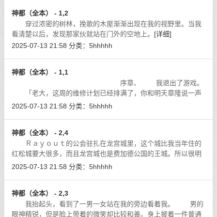
神都（全本） - 1,2
穿过浓密的树林，挽歌的木屋渐渐出现在我的视野里。当我
看清楚以后，发现那家伙就站在门外的空地上。
[详细]
2025-07-13 21:58
分类：
5hhhhh
神都（全本） - 1,1
序章、 我退出了游戏。
「老大，这周的维修计划已经排满了，你和明天章隆说一声
吧，别让他再接单了。」洛克抬头看了一眼正在爬出游戏仓的
2025-07-13 21:58
分类：
5hhhhh
我，与此同时把一叠文件丢在旁边的
[详细]
神都（全本） - 2,4
Ｒａｙｏｕｔ的公会驻扎在龙宫城里，这个城比我当年住的
红松城要大很多，而且龙宫城也是费加德公国的王城。所以很明
显的，Ｒａｙｏｕｔ的财力非常可观，否则也没办法竞拍到这种
2025-07-13 21:58
分类：
5hhhhh
档次的公会大厅。
[详细]
神都（全本） - 2,3
我抬起头，看到了一男一女站在我的旁边看着我。 男的
眼神精锐，但是脸上带着的微笑却比较和善。身上披着一件普通