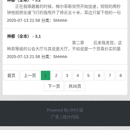
神都（全本） - 3,2
正在我琢磨着的时候，梅尔菲斯突然开始加速，短短的两秒
钟他就把全速飞行的我甩开了将近五十米，耳边只留下他的一句
话。
[详细]
2025-07-13 21:58
分类：
5hhhhh
神都（全本） - 3,1
第二章 后来我发现，这
种高等级的公会大厅与其说是大厅，不如说是一个货真价实的基
地。Ｆｅｙ带我在公会的基地四处转了转，这里有着专门的大型
2025-07-13 21:58
分类：
5hhhhh
公会仓库，练习场和休息室，甚至还
[详细]
首页
上一页
1
2
3
4
5
6
7
8
下一页
共26页
Powered By
5H小说
广告 | 统计代码