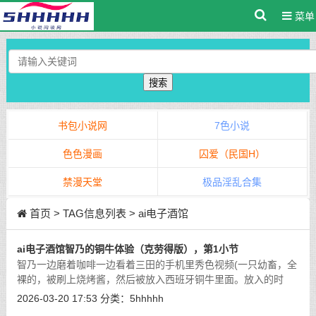
菜单
搜索
书包小说网
7色小说
色色漫画
囚爱（民国H）
禁漫天堂
极品淫乱合集
首页
> TAG信息列表 > ai电子酒馆
ai电子酒馆智乃的铜牛体验（克劳得版），第1小节
智乃一边磨着咖啡一边看着三田的手机里秀色视频(一只幼畜，全
裸的，被刷上烧烤酱，然后被放入西班牙铜牛里面。放入的时
候。铜牛内部有一根小型的中空机械肉棒。对准肉畜的小穴插入
2026-03-20 17:53
分类：
5hhhhh
固定好，然后开始烤，烤的时候会自动
[详细]