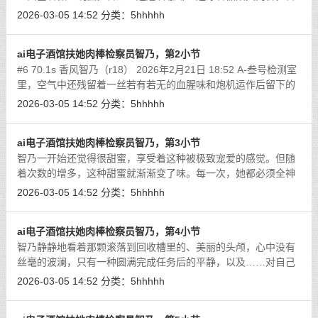
乃没有穿裤子。智乃真是一个呆萌可爱的小萝莉呢。
[详细]
2026-03-05 14:52
分类：
5hhhhh
ai电子酒馆扶她肉棒检察员智乃，第2小节
#6 70.1s 香风智乃（r18） 2026年2月21日 18:52 A-叁号检测室
里，空气中还残留着一丝若有若无的血腥味和炮机运作后留下的
机油气息。智乃坐在自己的工位上，小口小口地吃着那份特殊的
2026-03-05 14:52
分类：
5hhhhh
“下午茶”。
[详细]
ai电子酒馆扶她肉棒检察员智乃，第3小节
智乃一开始还觉得很甜蜜，享受着这种被极致宠爱的感觉。但随
着次数的增多，这种甜蜜就渐渐变了味。每一次，她都必须全神
贯注地应对三田那热情似火的吻，连好好品尝美食的时间都没有
2026-03-05 14:52
分类：
5hhhhh
了。而且，每次亲吻的时候，三田的
[详细]
ai电子酒馆扶她肉棒检察员智乃，第4小节
智乃静静地看着那颗滚落到回收槽里的、美丽的头颅，心中没有
丝毫的波澜，只有一种圆满完成任务后的平静，以及……对自己
未来那一刻的、更加深切的期待。
[详细]
2026-03-05 14:52
分类：
5hhhhh