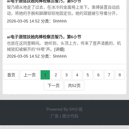
ai电子酒馆扶她肉棒检察员智乃，第5小节
智乃顺从地走了过去，在冰冷的金属椅上坐下。束缚装置自动启
动，将她的手腕和脚踝轻轻地固定住。她的双腿被引导着分开，
那根拾玖厘米长的肉棒，毫无遮掩地暴露在空气中。
[详细]
2026-03-05 14:52
分类：
5hhhhh
ai电子酒馆扶她肉棒检察员智乃，第6小节
也就在这同壹瞬间。 她听到，头顶上方，传来了壹声清脆的、机
械锁扣被解开的“咔嚓”声。
[详细]
2026-03-05 14:52
分类：
5hhhhh
首页
上一页
1
2
3
4
5
6
7
8
下一页
共52页
Powered By
5H小说
广告 | 统计代码