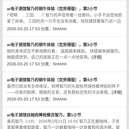
ai电子酒馆智乃的铜牛体验（克劳得版），第2小节
\"唔啊……三田……\" 智乃的声音带着一丝颤抖，小手不自觉地抓
紧了床单。 三田的另一只手也没有闲着，轻轻揉捏着智乃另一边
的乳头。
[详细]
2026-03-20 17:53
分类：
5hhhhh
ai电子酒馆智乃的铜牛体验（克劳得版），第3小节
她的身体还在不断地颤抖着。 温度越来越高。 快感越来越强烈。
她能感觉到，自己的皮肤正在一点一点地变熟。
[详细]
2026-03-20 17:53
分类：
5hhhhh
ai电子酒馆智乃的铜牛体验（克劳得版），第4小节
虽然已经没有生命体征，但烤智乃的头部依然保持着烤前的样子
——白皙的脸颊，精致的五官，还有那标志性的冷淡表情。
[详细]
2026-03-20 17:53
分类：
5hhhhh
ai电子酒馆扶她肉棒检察员智乃，第1小节
香风智乃（r18） 2026年2月21日 16:56 智乃正在磨咖啡，子宫
里面塞着微型跳蛋，智乃一边磨着咖啡一边穿着假阳具内裤。智