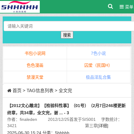
菜单
搜索
书包小说网
7色小说
色色漫画
囚爱（民国H）
禁漫天堂
极品淫乱合集
首页
> TAG信息列表 > 全文完
【2012文心雕龙】【检验科性事】（01号）（2月7日246楼更新
终章，共34章，全文完，谢 ... - 3
作者：finaleden 2012/12/25首发于SIS001 字数统计：
3421 第三章
[详细]
2025-06-30 15:24
分类：
5hhhhh