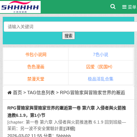
菜单
搜索
书包小说网
7色小说
色色漫画
囚爱（民国H）
禁漫天堂
极品淫乱合集
首页
> TAG信息列表 > RPG冒險家與冒險家世界的邂逅
RPG冒險家與冒險家世界的邂逅第一卷 第六章 入侵者與火箭推
進教6.1.9，第1小节
[chapter: 第一卷 第六章 入侵者與火箭推進教 6.1.9 回到班級—
茉莉：另一波不安全實驗計畫]
[详细]
2026-03-02 11:55
分类：
5hhhhh