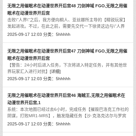
无限之用催眠术在动漫世界开后宫48 刀剑神域 FGO,无限之用催
眠术在动漫世界开后宫
击败\"人界\"之后，我方便向桐人、亚丝娜所主导的【精锐玩家】
发起进攻。不过，在此之前，需要先交代一下徐贤这边与\"人界
\"交战时的另一处战况。
[详细]
2025-09-17 12:03
分类：
5hhhhh
无限之用催眠术在动漫世界开后宫47 刀剑神域 FGO,无限之用催
眠术在动漫世界开后宫
【警告：24小时后进入任务，下次将进入特定任务，并有其他世
界玩家汇入进行对抗】
[详细]
2025-09-17 12:03
分类：
5hhhhh
无限之用催眠术在动漫世界开后宫46 海贼王,无限之用催眠术在
动漫世界开后宫,1
系统：本次地图已经过去6小时，完成任务【摧毁巴洛克工作社的
阴谋，打败MR1-MR5】，触发隐藏任务【沙·克洛克达尔与罗宾
登场】。
[详细]
2025-09-17 12:03
分类：
5hhhhh