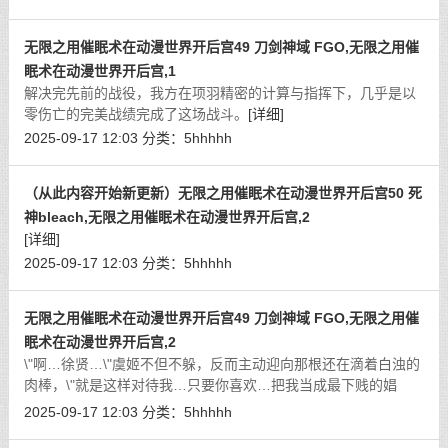
无限之用催眠术在动漫世界开后宫49 刀剑神域 FGO,无限之用催
眠术在动漫世界开后宫,1
解决完先前的战役，我方在项羽精密的计算与指挥下，几乎是以
零伤亡的完美战绩完成了这场战斗。
[详细]
2025-09-17 12:03
分类：
5hhhhh
（从此内容开始新更新）无限之用催眠术在动漫世界开后宫50 死
神bleach,无限之用催眠术在动漫世界开后宫,2
[详细]
2025-09-17 12:03
分类：
5hhhhh
无限之用催眠术在动漫世界开后宫49 刀剑神域 FGO,无限之用催
眠术在动漫世界开后宫,2
\"啊…徐贤…\"虞姬不但不躲，反而主动迎向那根还在滴着白浊的
肉棒，\"就是这样对待我…只要你喜欢…把我当成最下贱的娼
妓…我也完全不介意…呜呜…好舒服…\"
[详细]
2025-09-17 12:03
分类：
5hhhhh