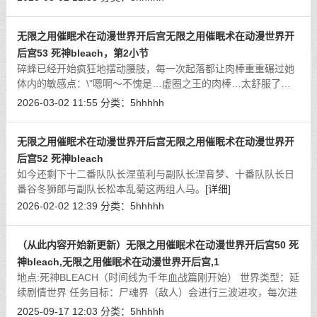
无限之用催眠术在动漫世界开后宫无限之用催眠术在动漫世界开
后宫53 死神bleach，第2小节
碎蜂已经开始疯狂地摆动腰肢，每一次起落都让肉棒重重碾过她
体内的敏感点：\"嗯啊～不愧是…虚圈之王的肉棒…太舒服了…
不行了…要去了～\"
[详细]
2026-03-02 11:55
分类：
5hhhhh
无限之用催眠术在动漫世界开后宫无限之用催眠术在动漫世界开
后宫52 死神bleach
如今还剩下十二番队队长涅茧利与副队长涅音梦、十番队队长日
番谷冬狮郎与副队长松本乱菊这两组人马。
[详细]
2026-02-02 12:39
分类：
5hhhhh
（从此内容开始新更新）无限之用催眠术在动漫世界开后宫50 死
神bleach,无限之用催眠术在动漫世界开后宫,1
地点:死神BLEACH（时间线为千年血战篇刚开始） 世界类型：延
续剧情世界 任务目标：尸魂界（敌人）会进行三波进攻，每次进
攻间隔24小时，防御虚圈
[详细]
2025-09-17 12:03
分类：
5hhhhh