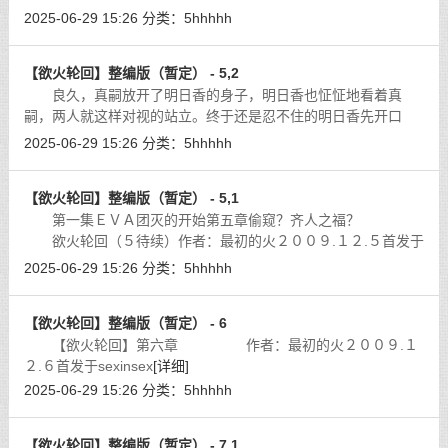
成写ＥＶＡ的Ｈ同人了。）
[详细]
2025-06-29 15:26
分类：
5hhhhh
【欲火轮回】整编版（暂定） - 5,2
良久，真嗣放开了明日香的身子，明日香也怔怔地看着真
嗣，两人就这样对视的站立。终于还是忍不住的明日香先开口
道：「好…不过…算了…」明日香有些黯然的摇了摇头。
[详细]
2025-06-29 15:26
分类：
5hhhhh
【欲火轮回】整编版（暂定） - 5,1
第一集ＥＶＡ团灭的开始第五章偷窥？齐人之福？
欲火轮回（５待续）作者：最初的火２００９.１２.５首发于
ｓｅｘｉｎｓｅｘ
[详细]
2025-06-29 15:26
分类：
5hhhhh
【欲火轮回】整编版（暂定） - 6
【欲火轮回】第六章 作者：最初的火２００９.１
２.６首发于sexinsex
[详细]
2025-06-29 15:26
分类：
5hhhhh
【欲火轮回】整编版（暂定） - 7,1