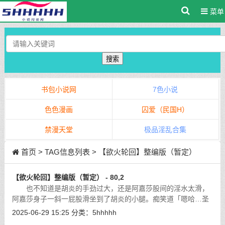
菜单
搜索
书包小说网
7色小说
色色漫画
囚爱（民国H）
禁漫天堂
极品淫乱合集
首页
> TAG信息列表 > 【欲火轮回】整编版（暂定）
【欲火轮回】整编版（暂定） - 80,2
也不知道是胡炎的手劲过大，还是阿嘉莎股间的淫水太滑，
阿嘉莎身子一斜一屁股滑坐到了胡炎的小腿。痴笑道「嗯哈…圣
王主人的精液，好舒服的感觉，圣王主人我们再来。啊。」
[详细]
2025-06-29 15:25
分类：
5hhhhh