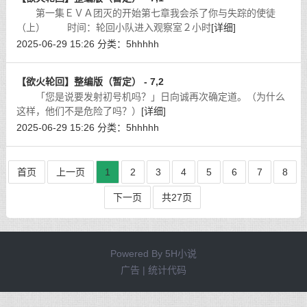
第一集ＥＶＡ团灭的开始第七章我会杀了你与失踪的使徒
（上） 时间：轮回小队进入观察室２小时
[详细]
2025-06-29 15:26
分类：
5hhhhh
【欲火轮回】整编版（暂定） - 7,2
「您是说要发射初号机吗？」日向诚再次确定道。（为什么
这样，他们不是危险了吗？）
[详细]
2025-06-29 15:26
分类：
5hhhhh
首页
上一页
1
2
3
4
5
6
7
8
下一页
共27页
Powered By
5H小说
广告 | 统计代码