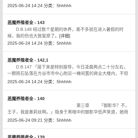
以下，连一吋裙襬也无，女子的和服就像在腰际被剪断，她白哲
2025-06-24 14:24
分类：
5hhhhh
的大腿，花枝招展的吊带蕾丝内裤，
[详细]
恶魔养殖者全 - 143
D.B.148 经过数个星期的休养，差不多就在进入暑假的时
候，我的伤也大致复原了。
[详细]
2025-06-24 14:24
分类：
5hhhhh
恶魔养殖者全 - 142,1
D.B.147 「接下来是特别报导，今日凌晨两点二十分左右，
一颗陨石坠落在方谷市市中心附近一楝闲置的商业大楼内，不但
造成大楼倒塌，还导致七人分别受到轻重伤。」我望向悬挂在病
2025-06-24 14:24
分类：
5hhhhh
房一角的液晶屏幕，上头正播放着黑
[详细]
恶魔养殖者全 - 140
第三章 「御影华？不，
王子，我是墨莉丝啊。」隐身于黑暗中的御影华低声笑道，她用
一只手压着我的肩膀，另一只手则钻进裤子里套弄阳物，指尖在
2025-06-24 09:21
分类：
5hhhhh
阴茎上滑掠，若有若无的美妙感触令
[详细]
恶魔养殖者全 - 139