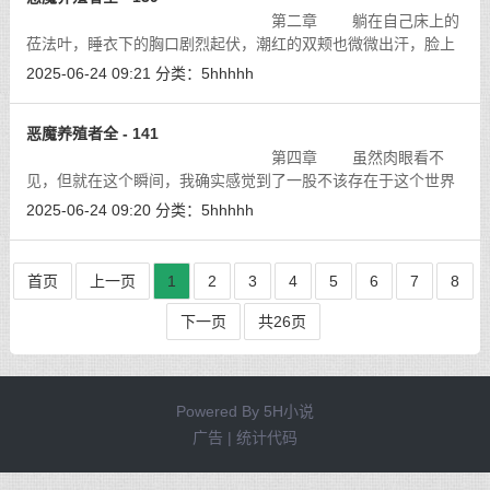
第二章 躺在自己床上的
莅法叶，睡衣下的胸口剧烈起伏，潮红的双颊也微微出汗，脸上
表情迷惘。她的儿女一丝不挂，围绕在她身边。尽管没有血缘关
2025-06-24 09:21
分类：
5hhhhh
系，但是哥哥的精液，正从妹妹的股
[详细]
恶魔养殖者全 - 141
第四章 虽然肉眼看不
见，但就在这个瞬间，我确实感觉到了一股不该存在于这个世界
的魔力波动。而且，那股魔力波动还是来自于一个我再熟悉不过
2025-06-24 09:20
分类：
5hhhhh
的人物。
[详细]
首页
上一页
1
2
3
4
5
6
7
8
下一页
共26页
Powered By
5H小说
广告 | 统计代码