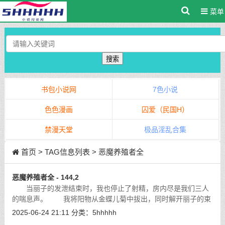
菜单
搜索
书包小说网
7色小说
色色漫画
囚爱（民国H）
禁漫天堂
极品淫乱合集
首页
> TAG信息列表 > 恶魔养殖者全
恶魔养殖者全 - 144,2
当丽子的发泄结束时，我也停止了射精，房内尽是我们三人
的喘息声。 我将阳物从金蝶儿菊中拔出，同时解开丽子的束
缚。
[详细]
2025-06-24 21:11
分类：
5hhhhh