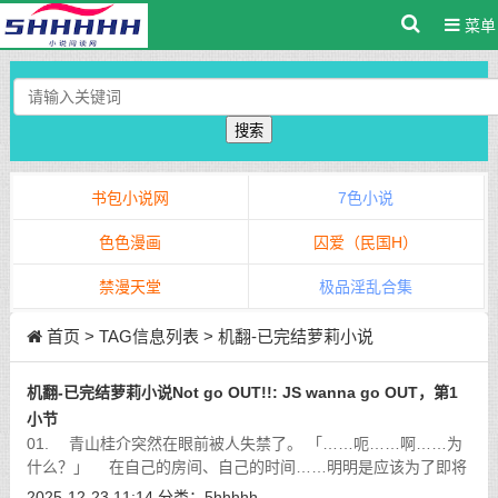
菜单
搜索
书包小说网
7色小说
色色漫画
囚爱（民国H）
禁漫天堂
极品淫乱合集
首页
> TAG信息列表 > 机翻-已完结萝莉小说
机翻-已完结萝莉小说Not go OUT!!: JS wanna go OUT，第1
小节
01. 青山桂介突然在眼前被人失禁了。 「……呃……啊……为
什么？」 在自己的房间、自己的时间……明明是应该为了即将
到来的春天而努力准备考试的时机，其他所有事情都只是多余。
2025-12-23 11:14
分类：
5hhhhh