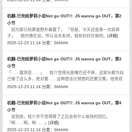
[详细]
机翻-已完结萝莉小说Not go OUT!!: JS wanna go OUT，第2
小节
因为那已经算是野外暴露了。 「但是，今天还是第一次尿裤
子」 她仿佛在说，所以没关系吧，我有好好在做吧。
[详细]
2025-12-23 11:14
分类：
5hhhhh
机翻-已完结萝莉小说Not go OUT!!: JS wanna go OUT，第3
小节
「……露琪亚……」 桂介觉得光是嘴巴还不够，这家伙都为自
己做了这么多，绝对要……这种想法比预想的还要沉重。他用双
手揉捏着露琪亚的屁股，同时注意到每当舌头通过某个点时，露
2025-12-23 11:14
分类：
5hhhhh
琪亚的背部到大腿都会出现类似痉挛
[详细]
机翻-已完结萝莉小说Not go OUT!!: JS wanna go OUT，第4
小节
说到底，桂介并不觉得摸了之后会有什么愉快的回忆。
「啊……啊，啊……」
[详细]
2025-12-23 11:14
分类：
5hhhhh