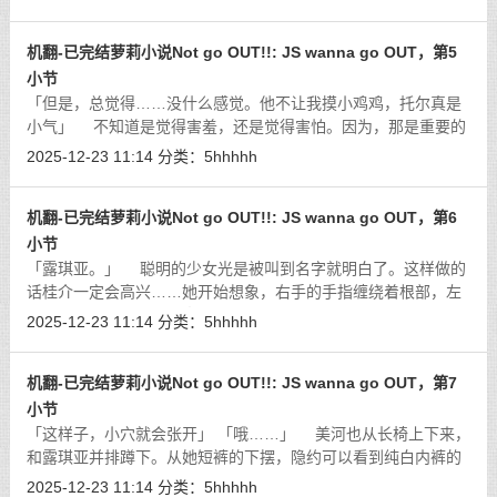
机翻-已完结萝莉小说Not go OUT!!: JS wanna go OUT，第5
小节
「但是，总觉得……没什么感觉。他不让我摸小鸡鸡，托尔真是
小气」 不知道是觉得害羞，还是觉得害怕。因为，那是重要的
部位。恐怕他应该也接受过「不能让别人摸」的教育。多亏了托
2025-12-23 11:14
分类：
5hhhhh
尔没有把美香的事情告诉父母，美香
[详细]
机翻-已完结萝莉小说Not go OUT!!: JS wanna go OUT，第6
小节
「露琪亚。」 聪明的少女光是被叫到名字就明白了。这样做的
话桂介一定会高兴……她开始想象，右手的手指缠绕着根部，左
手用柔软的手掌包住阴囊。在嘴里含着的肉棒上舌头灵活地动
2025-12-23 11:14
分类：
5hhhhh
着。真想告诉那些只看露琪亚的脸就评
[详细]
机翻-已完结萝莉小说Not go OUT!!: JS wanna go OUT，第7
小节
「这样子，小穴就会张开」 「哦……」 美河也从长椅上下来，
和露琪亚并排蹲下。从她短裤的下摆，隐约可以看到纯白内裤的
裆部。
[详细]
2025-12-23 11:14
分类：
5hhhhh