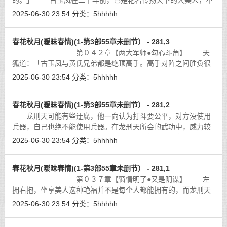
的。」 古玉凤在二十年前，已是艳名传扬天下的大美人，不
知有多少英雄豪杰折于美人腰下。天下间的美是没有极致的，美
2025-06-30 23:54
分类：
5hhhhh
丽高贵的绝色女侠在龙刑天的滋润之下，
[详细]
春花秋月(暧昧春情)(1-第3部55章未删节） - 281,3
第０４２章【两大军师●勾心斗角】 天
狐道：「古玉凤与黄氏兄弟都是绝顶高手。高手对阵之间胜负很
难预料，阴氏双魔两人联手虽功力高于古玉凤，但谁又说得定古
2025-06-30 23:54
分类：
5hhhhh
玉凤没有反败为胜的机会呢？」
[详细]
春花秋月(暧昧春情)(1-第3部55章未删节） - 281,2
龙刑天可能有些迂腐，他一向认为打斗要公平，对方没使用
兵器，自己也绝不能使用兵器。在龙刑天所会的武功中，威力较
大的就只有龙阳神功与霸王神枪。龙阳神功得于千古奇书《天地
2025-06-30 23:54
分类：
5hhhhh
合书》霸王神枪则是一次龙刑天游乌
[详细]
春花秋月(暧昧春情)(1-第3部55章未删节） - 281,1
第０３７章【窗情明了●又是阴谋】 左
拥右抱，坐享美人这种艳福并不是每个人都能拥有的，而龙刑天
却独有三名美人，人生如此幸事矣。可龙刑天在拥有沈如玉她们
2025-06-30 23:54
分类：
5hhhhh
的同时，却还不忘那绝色美妇李玉华
[详细]