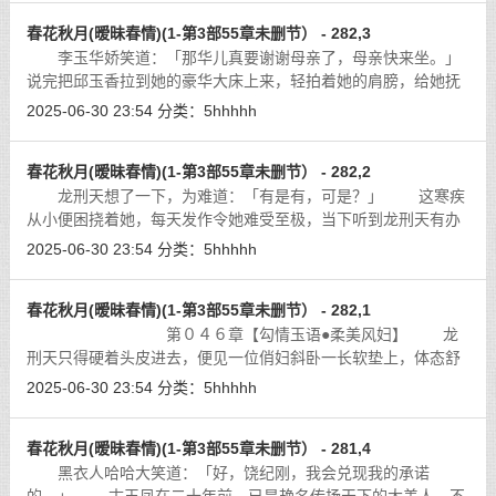
春花秋月(暧昧春情)(1-第3部55章未删节） - 282,3
李玉华娇笑道：「那华儿真要谢谢母亲了，母亲快来坐。」
说完把邱玉香拉到她的豪华大床上来，轻拍着她的肩膀，给她抚
慰。那丰腴的美妇人此时就坐在前面，丰盈的雪肌晶莹如玉，一
2025-06-30 23:54
分类：
5hhhhh
股梅花的幽香扑鼻而来，使的龙刑天
[详细]
春花秋月(暧昧春情)(1-第3部55章未删节） - 282,2
龙刑天想了一下，为难道：「有是有，可是？」 这寒疾
从小便困挠着她，每天发作令她难受至极，当下听到龙刑天有办
法医治，欣喜道：「有什么办法？」
[详细]
2025-06-30 23:54
分类：
5hhhhh
春花秋月(暧昧春情)(1-第3部55章未删节） - 282,1
第０４６章【勾情玉语●柔美风妇】 龙
刑天只得硬着头皮进去，便见一位俏妇斜卧一长软垫上，体态舒
闲，一手支着下颔，黑白分明但又似蒙上一层迷雾的动人眸子冷
2025-06-30 23:54
分类：
5hhhhh
冷打量着他，雪白的足踝在罗裙下露
[详细]
春花秋月(暧昧春情)(1-第3部55章未删节） - 281,4
黑衣人哈哈大笑道：「好，饶纪刚，我会兑现我的承诺