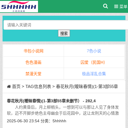
菜单
搜索
书包小说网
7色小说
色色漫画
囚爱（民国H）
禁漫天堂
极品淫乱合集
首页
> TAG信息列表 > 春花秋月(暧昧春情)(1-第3部55章
未删节）
春花秋月(暧昧春情)(1-第3部55章未删节） - 282,4
人约黄昏后，月上柳梢头，一想到可以与那让人见了身体发
软，迈不开脚步绝色主母幽会于后花园中，这让龙刑天的心情激
动万分。月色皎洁如水，如水银直泄大地，百花盛开的后花园中
2025-06-30 23:54
分类：
5hhhhh
蒙上了一白色雾气，充满着神秘的美
[详细]