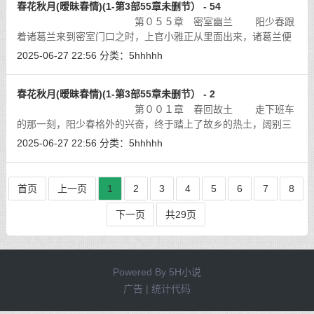
春花秋月(暧昧春情)(1-第3部55章未删节） - 54
第０５５章 密室幽兰 阳少春跟
着诸葛兰来到密室门口之时，上官小雅正从里面出来，诸葛兰便
问道：「东西都准备好了吗？」
[详细]
2025-06-27 22:56
分类：
5hhhhh
春花秋月(暧昧春情)(1-第3部55章未删节） - 2
第００１章 春回故土 走下班车
的那一刻，阳少春格外的兴奋，终于踏上了故乡的热土，阔别三
年的家乡发生了翻天覆地的变化，看着这喜心愉悦的变化，阳少
2025-06-27 22:56
分类：
5hhhhh
春就加快了往家赶的步伐。
[详细]
首页
上一页
1
2
3
4
5
6
7
8
下一页
共29页
Powered By
5H小说
广告 | 统计代码