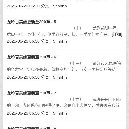
里，温柔的说道：「那道你的心里不想吗？」
[详细]
2025-06-26 06:30
分类：
5hhhhh
龙吟百美缘更新至390章 - 5
（十） 龙刚前脚一弓，
后脚一张，身体下沉，单手向前呈刀状，一手平伸略弯曲。
[详细]
2025-06-26 06:30
分类：
5hhhhh
龙吟百美缘更新至390章 - 6
（十三） 都江市人民医院
的急救室里灯彻夜亮着，急救室的门外，五女一男焦急的等待
着。
[详细]
2025-06-26 06:30
分类：
5hhhhh
龙吟百美缘更新至390章 - 7
（十六） 或许是由于内心
的平和，龙刚的伤口好得很快，这是自小大伯父，或许现在应该
称为师傅了，对他进行药物培育的试验成功了吧，他现在的身体
2025-06-26 06:30
分类：
5hhhhh
可谓百毒不侵，百伤不腐，好的特别
[详细]