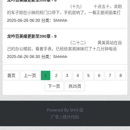
龙吟百美缘更新至390章 - 8
（十九） 十点五十，龙刚
的车子刚在小妹的校门口停下，手机就响了，一看正是闵丽柔打
来的。
[详细]
2025-06-26 06:30
分类：
5hhhhh
龙吟百美缘更新至390章 - 9
（二十二） 黄美英站在自
己的办公楼前，看着手表，已经给弟弟妹妹打了十几分钟电话
了，按道理也快来了，怎么还不来呢，她的心里隐隐有一种不好
2025-06-26 06:30
分类：
5hhhhh
的预感。
[详细]
首页
上一页
1
2
3
4
5
6
7
8
下一页
共25页
Powered By
5H小说
广告 | 统计代码