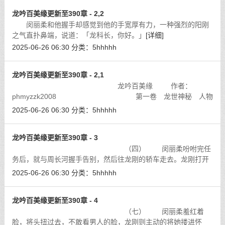
龙吟百美缘更新至390章 - 2,2
闵丽柔和他握手却感觉到他的手宽厚有力，一种强烈的阳刚
之气直扑鼻端，说道：「龙科长，你好。」
[详细]
2025-06-26 06:30
分类：
5hhhhh
龙吟百美缘更新至390章 - 2,1
龙吟百美缘 作者：
phmyzzk2008 第一卷 龙世神秘 人物
介绍
[详细]
2025-06-26 06:30
分类：
5hhhhh
龙吟百美缘更新至390章 - 3
（四） 闵丽柔吩咐完任
务后，就与周长河握手告别，然后往龙刚的轿车走去。龙刚打开
前门让她坐了进去之后，戴上墨镜也上了车。
[详细]
2025-06-26 06:30
分类：
5hhhhh
龙吟百美缘更新至390章 - 4
（七） 闵丽柔羞红着
脸，将头扭过去，不敢看男人的脸，龙刚则主动的将她搂进怀